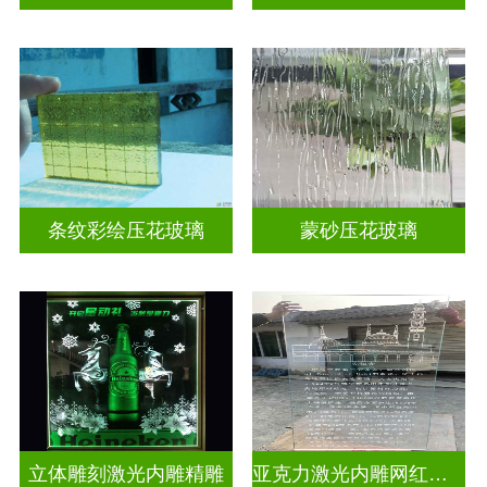
条纹彩绘压花玻璃
蒙砂压花玻璃
立体雕刻激光内雕精雕
亚克力激光内雕网红打卡背景