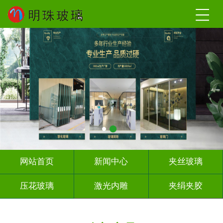
网站首页
新闻中心
夹丝玻璃
压花玻璃
激光内雕
夹绢夹胶
屏风背景墙
山水画玻璃