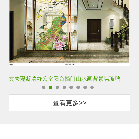
轻奢装饰艺术入户电视玻璃背景墙
玄
查看更多>>