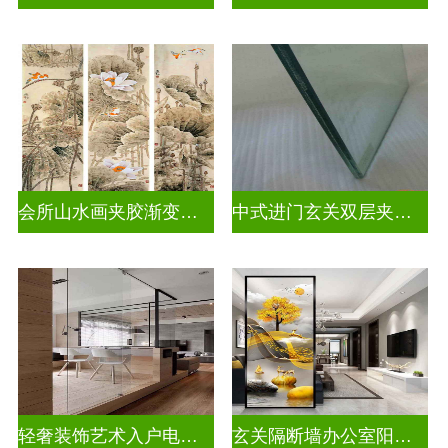
会所山水画夹胶渐变玻璃
中式进门玄关双层夹娟玻璃
轻奢装饰艺术入户电视玻璃背景墙
玄关隔断墙办公室阳台挡门玻璃背景墙