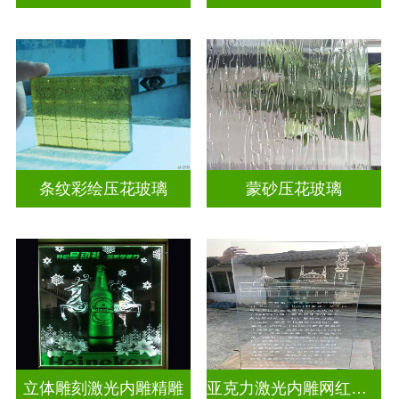
条纹彩绘压花玻璃
蒙砂压花玻璃
立体雕刻激光内雕精雕
亚克力激光内雕网红打卡背景