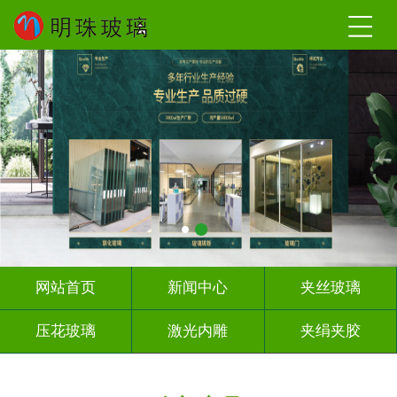
网站首页
新闻中心
夹丝玻璃
压花玻璃
激光内雕
夹绢夹胶
屏风背景墙
山水画玻璃