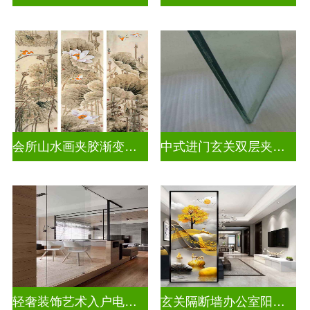
会所山水画夹胶渐变玻璃
中式进门玄关双层夹娟玻璃
轻奢装饰艺术入户电视玻璃背景墙
玄关隔断墙办公室阳台挡门玻璃背景墙