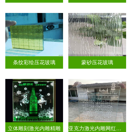
条纹彩绘压花玻璃
蒙砂压花玻璃
立体雕刻激光内雕精雕
亚克力激光内雕网红打卡背景