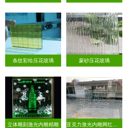
条纹彩绘压花玻璃
蒙砂压花玻璃
立体雕刻激光内雕精雕
亚克力激光内雕网红打卡背景