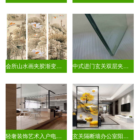
会所山水画夹胶渐变玻璃
中式进门玄关双层夹娟玻璃
轻奢装饰艺术入户电视玻璃背景墙
玄关隔断墙办公室阳台挡门玻璃背景墙