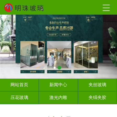
网站首页
新闻中心
夹丝玻璃
压花玻璃
激光内雕
夹绢夹胶
屏风背景墙
山水画玻璃