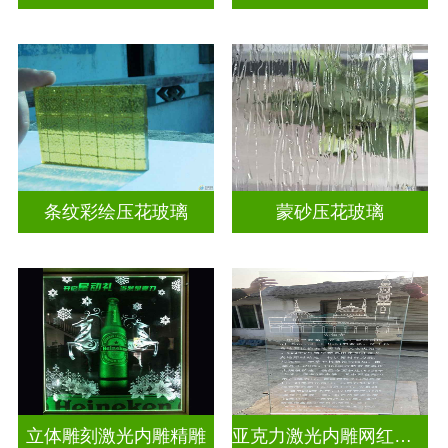
条纹彩绘压花玻璃
蒙砂压花玻璃
立体雕刻激光内雕精雕
亚克力激光内雕网红打卡背景