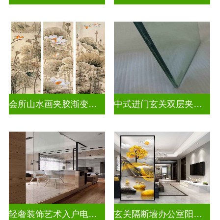
会所山水画夹胶渐变玻璃
中式进门玄关双层夹娟玻璃
轻奢装饰艺术入户电视玻璃背景墙
玄关隔断墙办公室阳台挡门玻璃背景墙