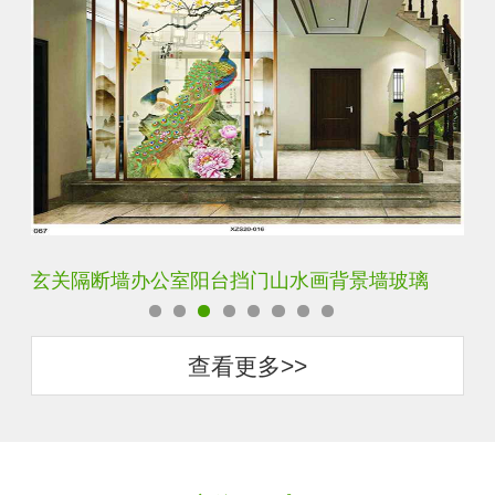
轻奢装饰艺术入户电视玻璃背景墙
玄
查看更多>>