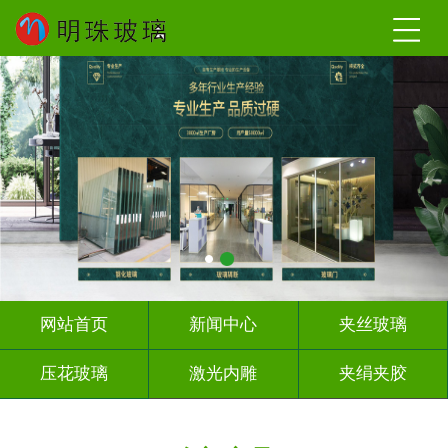
网站首页
新闻中心
夹丝玻璃
压花玻璃
激光内雕
夹绢夹胶
屏风背景墙
山水画玻璃