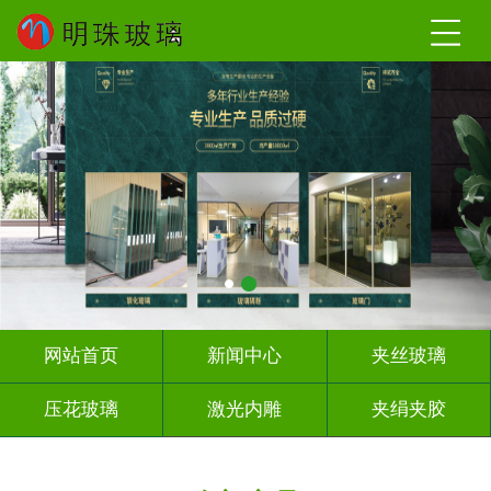
网站首页
新闻中心
夹丝玻璃
压花玻璃
激光内雕
夹绢夹胶
屏风背景墙
山水画玻璃