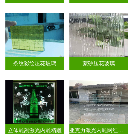
条纹彩绘压花玻璃
蒙砂压花玻璃
立体雕刻激光内雕精雕
亚克力激光内雕网红打卡背景