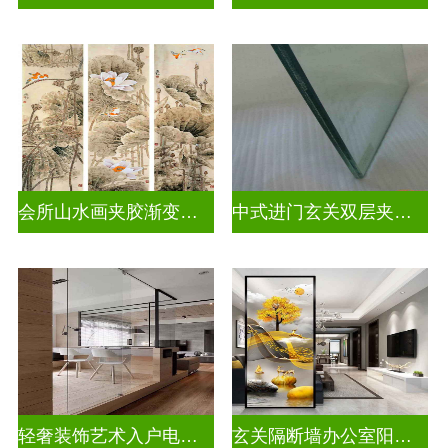
会所山水画夹胶渐变玻璃
中式进门玄关双层夹娟玻璃
轻奢装饰艺术入户电视玻璃背景墙
玄关隔断墙办公室阳台挡门玻璃背景墙