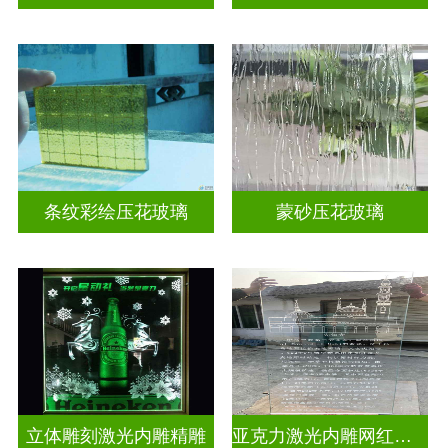
条纹彩绘压花玻璃
蒙砂压花玻璃
立体雕刻激光内雕精雕
亚克力激光内雕网红打卡背景