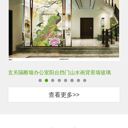
轻奢装饰艺术入户电视玻璃背景墙
玄
查看更多>>