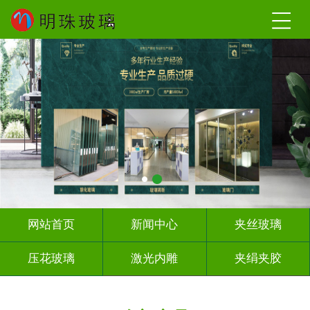
网站首页
新闻中心
夹丝玻璃
压花玻璃
激光内雕
夹绢夹胶
屏风背景墙
山水画玻璃