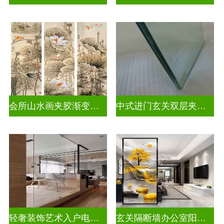
会所山水画夹胶渐变玻璃
中式进门玄关双层夹娟玻璃
轻奢装饰艺术入户电视玻璃背景墙
玄关隔断墙办公室阳台挡门玻璃背景墙