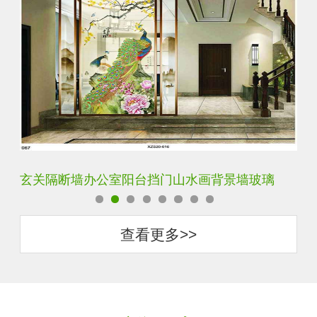
璃
轻奢装饰艺术入户电视玻璃背景墙
玄
查看更多>>