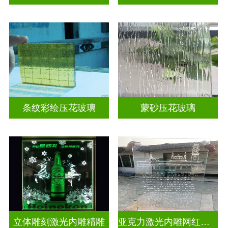
条纹彩绘压花玻璃
蒙砂压花玻璃
立体雕刻激光内雕精雕
亚克力激光内雕网红打卡背景