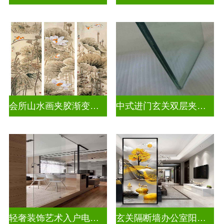
会所山水画夹胶渐变玻璃
中式进门玄关双层夹娟玻璃
轻奢装饰艺术入户电视玻璃背景墙
玄关隔断墙办公室阳台挡门玻璃背景墙