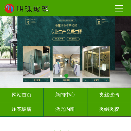
网站首页
新闻中心
夹丝玻璃
压花玻璃
激光内雕
夹绢夹胶
屏风背景墙
山水画玻璃