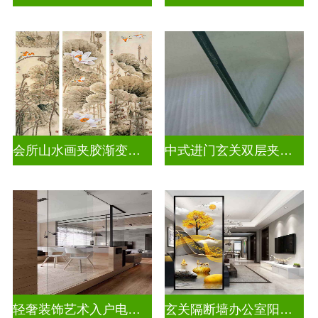
会所山水画夹胶渐变玻璃
中式进门玄关双层夹娟玻璃
轻奢装饰艺术入户电视玻璃背景墙
玄关隔断墙办公室阳台挡门玻璃背景墙