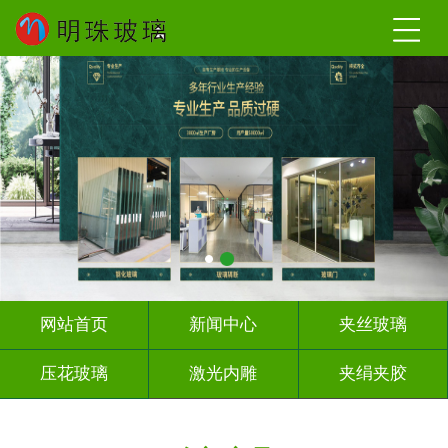
网站首页
新闻中心
夹丝玻璃
压花玻璃
激光内雕
夹绢夹胶
屏风背景墙
山水画玻璃