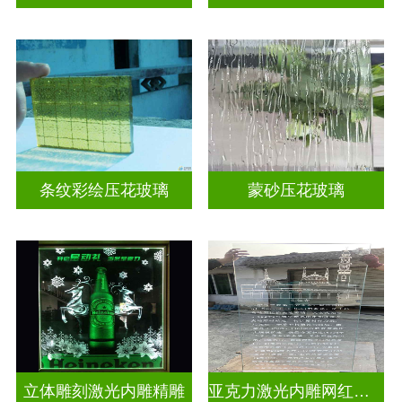
条纹彩绘压花玻璃
蒙砂压花玻璃
立体雕刻激光内雕精雕
亚克力激光内雕网红打卡背景