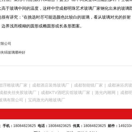
大高于玻璃中间的温度，这样中空成都明珠艺术玻璃厂家钢化出来的玻璃
也很有讲究：“在挑选时尽可能选颜色比较白的玻璃，看从玻璃对光的折射
、边界浅而模糊的圆形或椭圆形或长条形图案。
有限公司
和夹绢玻璃哪种好
都浮雕玻璃厂家
|
成都酒店装饰玻璃厂
|
成都智能镜厂家
|
成都淋浴房
成都夹丝夹胶玻璃厂
|
成都KTV酒吧宾馆玻璃厂家
|
激光内雕网
|
成都
玻璃有限公司
|
宝鸡激光内雕玻璃厂
生
手机：
18084823625
电话：
18084823625
传真：
18084823625
邮件：
149233