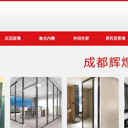
压花玻璃
激光内雕
夹绢夹胶
屏风背景墙