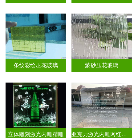
条纹彩绘压花玻璃
蒙砂压花玻璃
立体雕刻激光内雕精雕
亚克力激光内雕网红打卡背景