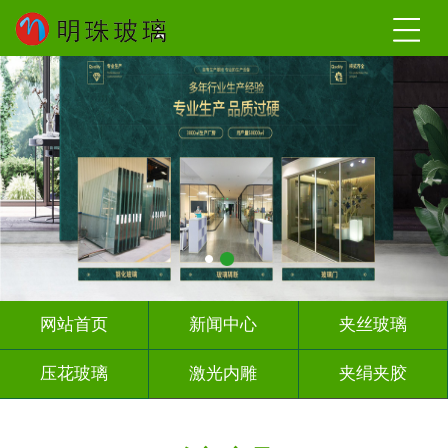
网站首页
新闻中心
夹丝玻璃
压花玻璃
激光内雕
夹绢夹胶
屏风背景墙
山水画玻璃