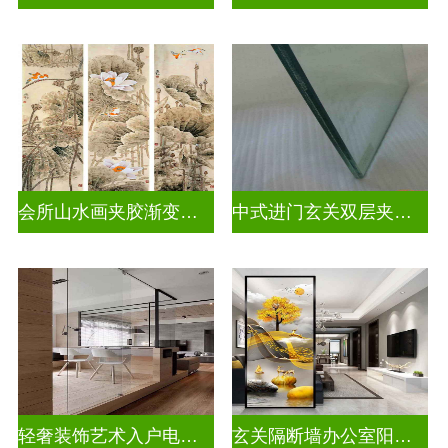
会所山水画夹胶渐变玻璃
中式进门玄关双层夹娟玻璃
轻奢装饰艺术入户电视玻璃背景墙
玄关隔断墙办公室阳台挡门玻璃背景墙