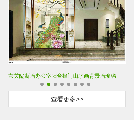
轻奢装饰艺术入户电视玻璃背景墙
玄
查看更多>>